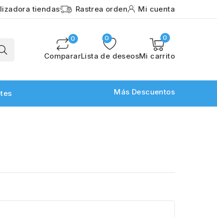
lizadora tiendas
Rastrea orden
Mi cuenta
0
0
0
Comparar
Lista de deseos
Mi carrito
Más Descuentos
etes