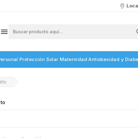
Loca

ersonal
Protección Solar
Maternidad
Antiobesidad y Diab
Cuidado Adulto Mayor
lto
to