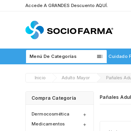
Accede A GRANDES Descuento
AQUÍ.

Menú De Categorías
Cuidado P
Inicio
Adulto Mayor
Pañales Adu
Pañales Adul
Compra Categoría
Dermocosmética

Medicamentos
