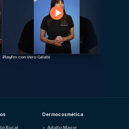
Begoña 
Playfm con Vero Calabi
tos
Dermocosmética
do Bucal
Adulto Mayor