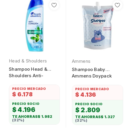
Head & Shoulders
Ammens
Shampoo Head &
Shampoo Baby
Shoulders Anti-
Ammens Doypack
Comezón 375ml
750ml
PRECIO MERCADO
PRECIO MERCADO
$ 6.178
$ 4.136
PRECIO SOCIO
PRECIO SOCIO
$ 4.196
$ 2.809
TE AHORRAS
$ 1.982
TE AHORRAS
$ 1.327
(32%)
(32%)