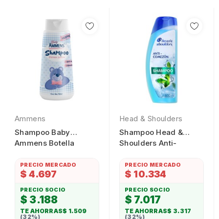
Ammens
Head & Shoulders
Shampoo Baby
Shampoo Head &
Ammens Botella
Shoulders Anti-
750ml
Comezón 650ml
PRECIO MERCADO
PRECIO MERCADO
$ 4.697
$ 10.334
PRECIO SOCIO
PRECIO SOCIO
$ 3.188
$ 7.017
TE AHORRAS
$ 1.509
TE AHORRAS
$ 3.317
(32%)
(32%)